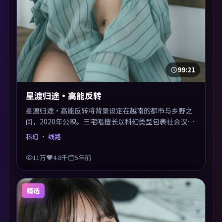
99:21
星渡归途·高能反转
星渡归途·高能反转将背景设定在越南的都市与乡野之
间，2020年公映。三宅唱擅长以科幻类型包裹社会议
题，节奏张弛有度，留白处耐人寻味。剪辑利落，悬念
科幻
· 线路
钩子分布均匀，适合一口气看完。
11万
4.8千
5年前
精选