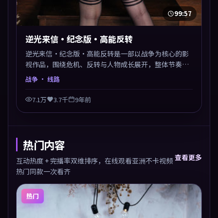
99:57
逆光来信·纪念版·高能反转
逆光来信·纪念版·高能反转是一部以战争为核心的影
视作品，围绕危机、反转与人物成长展开，整体节奏紧
凑，值得推荐观看。
战争
· 线路
7.1万
3.7千
9年前
热门内容
查看更多
互动热度 + 完播率双维排序，在线观看亚洲不卡视频
热门同款一次看齐
热门