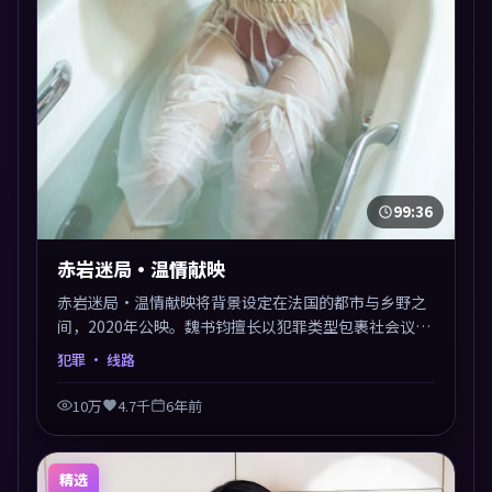
99:36
赤岩迷局·温情献映
赤岩迷局·温情献映将背景设定在法国的都市与乡野之
间，2020年公映。魏书钧擅长以犯罪类型包裹社会议
题，节奏张弛有度，留白处耐人寻味。剪辑利落，悬念
犯罪
· 线路
钩子分布均匀，适合一口气看完。
10万
4.7千
6年前
精选