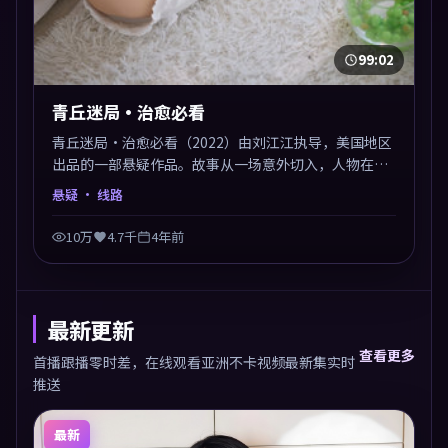
99:02
青丘迷局·治愈必看
青丘迷局·治愈必看（2022）由刘江江执导，美国地区
出品的一部悬疑作品。故事从一场意外切入，人物在道
德与生存之间反复摇摆，叙事层层推进，情绪克制而有
悬疑
· 线路
力。主演阵容以生活化表演见长，对手戏火花四溅。
10万
4.7千
4年前
最新更新
查看更多
首播跟播零时差，在线观看亚洲不卡视频最新集实时
推送
最新