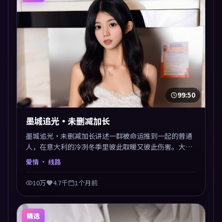
99:50
墨城追光·未删减加长
墨城追光·未删减加长讲述一群被命运推到一起的普通
人，在意大利的冷冽冬季里彼此取暖又彼此伤害。大鹏
以爱情类型外壳探讨信任与背叛，映后讨论度颇高。片
爱情
· 线路
尾留白开放解读，关于“选择”的主题余音绕梁。
10万
4.7千
1个月前
精选