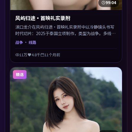
99:04
风屿归途·首映礼实录附
滨口龙介在风屿归途·首映礼实录附中以冷静镜头书写
时代切片：2025于泰国立项制作，类型为战争。多线叙
事交汇于终局，真相与救赎并行，适合喜欢细读表演的
战争
· 线路
影迷。摄影与配乐高度统一，城市夜景与内心戏互为镜
像。
11万
4.8千
11个月前
精选