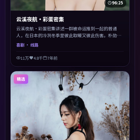
96:25
云溪夜航·彩蛋密集
云溪夜航·彩蛋密集讲述一群被命运推到一起的普通
人，在日本的冷冽冬季里彼此取暖又彼此伤害。朴勋政
以喜剧类型外壳探讨信任与背叛，映后讨论度颇高。片
喜剧
· 线路
尾留白开放解读，关于“选择”的主题余音绕梁。
11万
4.8千
7年前
精选