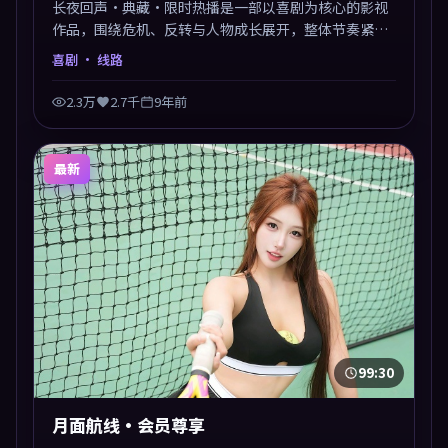
长夜回声·典藏·限时热播是一部以喜剧为核心的影视
作品，围绕危机、反转与人物成长展开，整体节奏紧
凑，值得推荐观看。
喜剧
· 线路
2.3万
2.7千
9年前
最新
99:30
月面航线·会员尊享