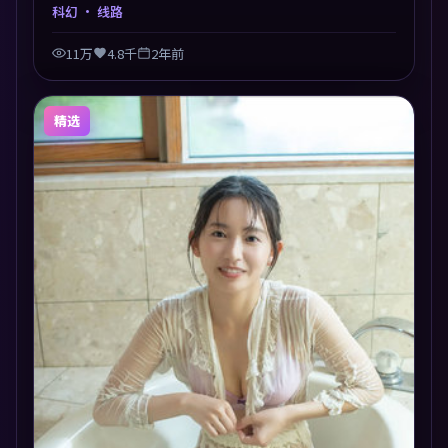
切入，人物在道德与生存之间反复摇摆，叙事层层推
科幻
· 线路
进，情绪克制而有力。主演阵容以生活化表演见长，对
手戏火花四溅。
11万
4.8千
2年前
精选