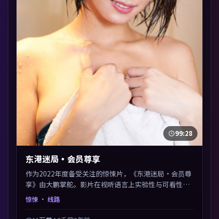
99:28
东港迷局·会员尊享
作为2022年度备受关注的惊悚片，《东港迷局·会员尊
享》由大鹏掌舵。影片在视听语言上实验性与可看性兼
顾，人物关系错综复杂，后劲十足。美术与服化还原年
惊悚
· 线路
代质感，细节经得起暂停回看。